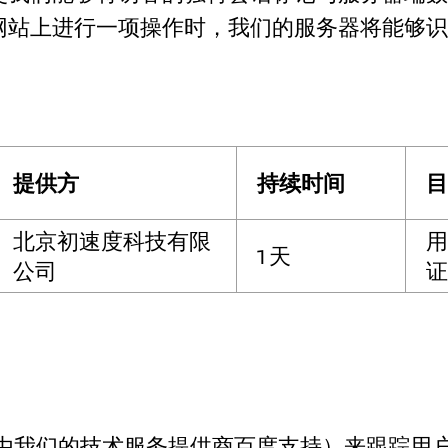
站上进行一项操作时，我们的服务器将能够识
提供方
持续时间
目
北京初速度科技有限
用
1 天
公司
证
es（由我们的技术服务提供商百度支持）来跟踪