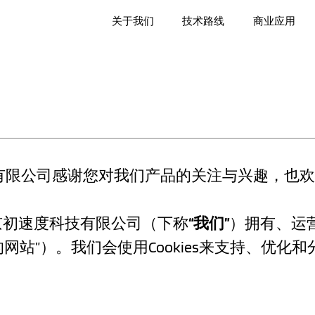
关于我们
技术路线
商业应用
科技有限公司感谢您对我们产品的关注与兴趣，也
北京初速度科技有限公司（下称
“我们”
）拥有、运
（下称“我们的网站”）。我们会使用Cookies来支持、优