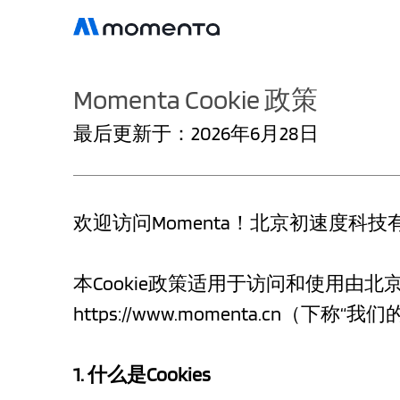
Momenta Cookie 政策
最后更新于：2026年6月28日
欢迎访问Momenta！北京初速度
本Cookie政策适用于访问和使用由
https://www.momenta.cn
1. 什么是Cookies