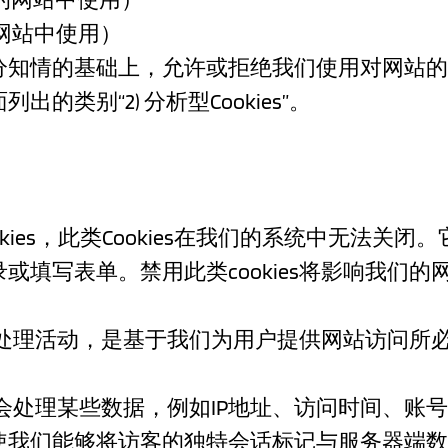
们的网站中使用）
知情的基础上，允许或拒绝我们使用对网站的技术
类别“2) 分析型Cookies”。
kies，此类Cookies在我们的系统中无法关
或填写表单。禁用此类cookies将影响我们
关数据处理活动，是基于我们为用户提供网站访问
我们会处理某些数据，例如IP地址、访问时间、
我们能够将访客的独特会话标记与服务器端数据相