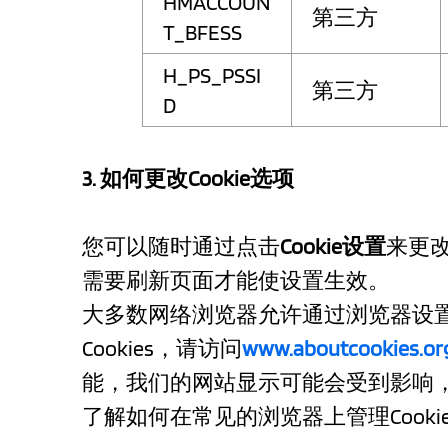
HMACCOUN
第三方
T_BFESS
H_PS_PSSI
第三方
D
3. 如何更改Cookie选项
您可以随时通过点击
Cookie设置
来更改
需要刷新页面才能使设置生效。
大多数网络浏览器允许通过浏览器设置对
Cookies，请访问
www.aboutcookies.or
能，我们的网站显示可能会受到影响，因
了解如何在常见的浏览器上管理Cookie