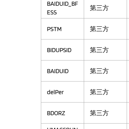
BAIDUID_BF
第三方
ESS
PSTM
第三方
BIDUPSID
第三方
BAIDUID
第三方
delPer
第三方
BDORZ
第三方