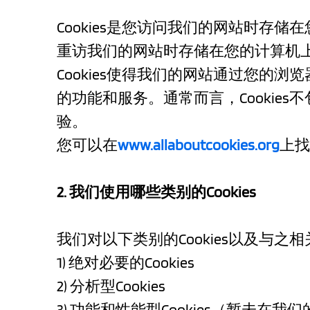
Cookies是您访问我们的网站时
重访我们的网站时存储在您的计算机
Cookies使得我们的网站通过您
的功能和服务。通常而言，Cooki
验。
您可以在
www.allaboutcookies.org
上找
2. 我们使用哪些类别的Cookies
我们对以下类别的Cookies以及与
1) 绝对必要的Cookies
2) 分析型Cookies
3) 功能和性能型Cookies（暂未在