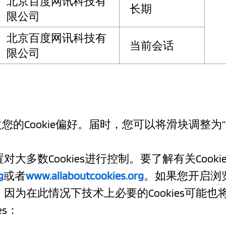
北京百度网讯科技有
长期
限公司
北京百度网讯科技有
当前会话
限公司
您的Cookie偏好。届时，您可以将滑块调整为“
大多数Cookies进行控制。要了解有关Cook
g
或者
www.allaboutcookies.org
。如果您开启浏
为在此情况下技术上必要的Cookies可能也
s：