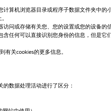
存储在您计算机浏览器目录或程序子数据文件夹中
上。
的浏览器访问或存储有关您、您的设置或您的设备
es不包含任何可以直接识别您身份的信息，但是
到有关cookies的更多信息。
之相关的数据处理活动进行了区分：
我们的网站中使用）